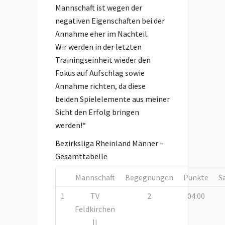
Mannschaft ist wegen der
negativen Eigenschaften bei der
Annahme eher im Nachteil.
Wir werden in der letzten
Trainingseinheit wieder den
Fokus auf Aufschlag sowie
Annahme richten, da diese
beiden Spielelemente aus meiner
Sicht den Erfolg bringen
werden!“
Bezirksliga Rheinland Männer –
Gesamttabelle
Mannschaft
Begegnungen
Punkte
S
1
TV
2
04:00
Feldkirchen
II