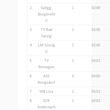
2
SpVgg.
1
02:00
Burgbrohl
II
3
TV Bad
1
02:00
Salzig
4
LAF Sinzig
1
02:00
II
5
TV
1
00:02
Remagen
6
ASS
0
00:00
Rengsdorf
7
VfB Linz
1
00:02
8
DJK
1
00:02
Andernach