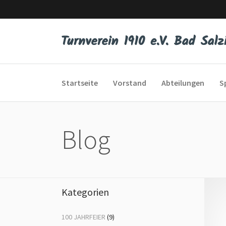
Startseite
Vorstand
Abteilungen
S
Blog
Eltern-Kind-Turnen
Bod
Kleinkinderturnen
Dis
Kunstturnen
Er 
Kategorien
Schautanzen
Fit
100 JAHRFEIER
(9)
Spiel, Sport und Spaß
Fr