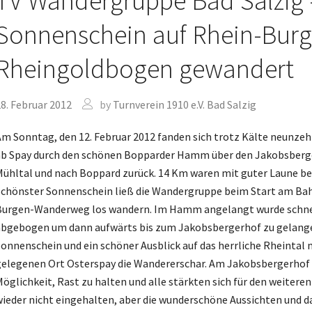
TV Wandergruppe Bad Salzig 
Sonnenschein auf Rhein-Bur
Rheingoldbogen gewandert
8. Februar 2012
by
Turnverein 1910 e.V. Bad Salzig
m Sonntag, den 12. Februar 2012 fanden sich trotz Kälte neun
b Spay durch den schönen Bopparder Hamm über den Jakobsbergerh
ühltal und nach Boppard zurück. 14 Km waren mit guter Laune be
chönster Sonnenschein ließ die Wandergruppe beim Start am Bahn
Burgen-Wanderweg los wandern. Im Hamm angelangt wurde schne
bgebogen um dann aufwärts bis zum Jakobsbergerhof zu gelange
onnenschein und ein schöner Ausblick auf das herrliche Rheinta
elegenen Ort Osterspay die Wandererschar. Am Jakobsbergerhof 
öglichkeit, Rast zu halten und alle stärkten sich für den weite
ieder nicht eingehalten, aber die wunderschöne Aussichten und 