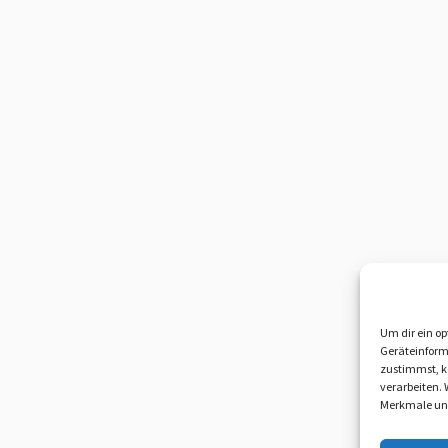
Um dir ein op
Geräteinform
zustimmst, kö
verarbeiten.
Merkmale und