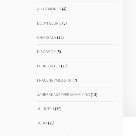
ALLGEMEINES
(4)
Volleyball
Ju-
Lin
BODYFEELING
(8)
Mä
CHANGALA
(12)
Nor
DISCOFOX
(5)
Po
FIT INS ALTER
(23)
Tai
FRAUENGYMNASTIK
(7)
Ta
Vol
JAHRESHAUPTVERSAMMLUNG
(13)
Vol
JU-JUTSU
(30)
Wa
JUDO
(30)
Zen
Sel