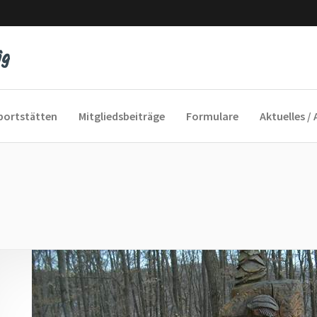
portstätten
Mitgliedsbeiträge
Formulare
Aktuelles / 
yfeeling
cofox
und Sie Sport
 ins Alter
auengymnastik