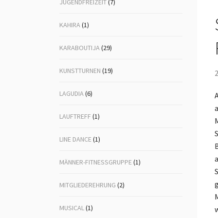
JUGENDFREIZEIT
(7)
KAHIRA
(1)
KARABOUTIJA
(29)
KUNSTTURNEN
(19)
2
LAGUDIA
(6)
A
a
LAUFTREFF
(1)
M
S
LINE DANCE
(1)
a
MÄNNER-FITNESSGRUPPE
(1)
S
g
MITGLIEDEREHRUNG
(2)
M
MUSICAL
(1)
w