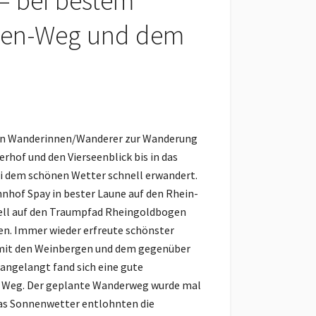
– bei bestem
gen-Weg und dem
zehn Wanderinnen/Wanderer zur Wanderung
of und den Vierseenblick bis in das
i dem schönen Wetter schnell erwandert.
hof Spay in bester Laune auf den Rhein-
ll auf den Traumpfad Rheingoldbogen
n. Immer wieder erfreute schönster
l mit den Weinbergen und dem gegenüber
angelangt fand sich eine gute
ren Weg. Der geplante Wanderweg wurde mal
das Sonnenwetter entlohnten die