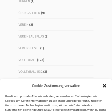
TURNEN
(1)
ÜBUNGSLEITER
(9)
VEREIN
(2)
VEREINSAUSFLUG
(3)
VEREINSFESTE
(1)
VOLLEYBALL
(175)
VOLLEYBALL Ü32
(3)
VOLLEYBALL-JUGEND
(23)
Cookie-Zustimmung verwalten
WANDERN
(192)
Um dir ein optimales Erlebnis zu bieten, verwenden wir Technologien wie
Cookies, um Geräteinformationen zu speichern und/oder darauf zuzugreifen.
Wenn du diesen Technologien zustimmst, können wir Daten wie das
WEIHNACHTSFEIER
(1)
Surfverhalten oder eindeutige IDs auf dieser Website verarbeiten. Wenn du deine