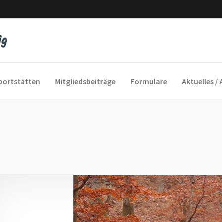
portstätten
Mitgliedsbeiträge
Formulare
Aktuelles / 
yfeeling
cofox
und Sie Sport
 ins Alter
auengymnastik