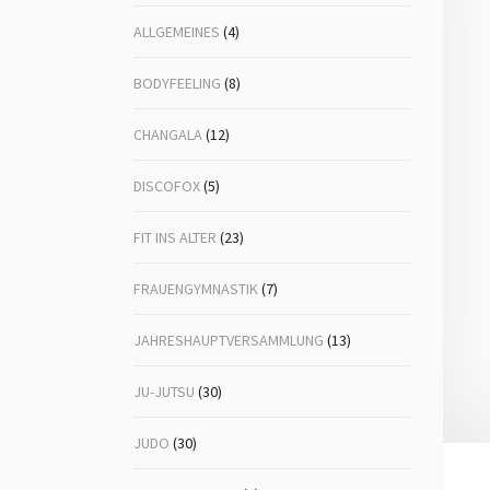
ALLGEMEINES
(4)
Volleyball
Ju-
Lin
BODYFEELING
(8)
Mä
CHANGALA
(12)
Nor
DISCOFOX
(5)
Po
FIT INS ALTER
(23)
Tai
FRAUENGYMNASTIK
(7)
Ta
Vol
JAHRESHAUPTVERSAMMLUNG
(13)
Vol
JU-JUTSU
(30)
Wa
JUDO
(30)
Zen
Sel