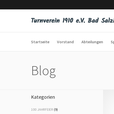
Startseite
Vorstand
Abteilungen
S
Blog
Eltern-Kind-Turnen
Bod
Kleinkinderturnen
Dis
Kunstturnen
Er 
Kategorien
Schautanzen
Fit
100 JAHRFEIER
(9)
Spiel, Sport und Spaß
Fr