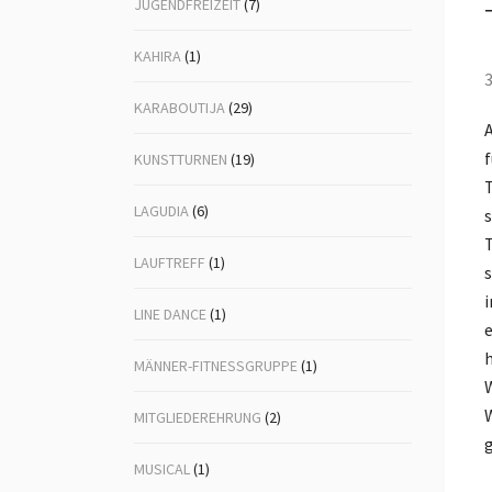
JUGENDFREIZEIT
(7)
KAHIRA
(1)
KARABOUTIJA
(29)
A
f
KUNSTTURNEN
(19)
T
LAGUDIA
(6)
s
T
LAUFTREFF
(1)
s
i
LINE DANCE
(1)
e
h
MÄNNER-FITNESSGRUPPE
(1)
W
W
MITGLIEDEREHRUNG
(2)
g
MUSICAL
(1)