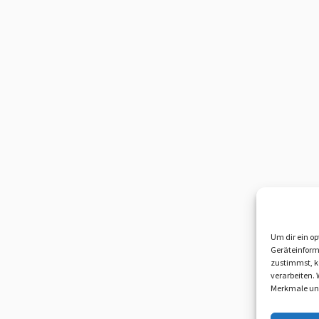
Um dir ein op
Geräteinform
zustimmst, kö
verarbeiten.
Merkmale und