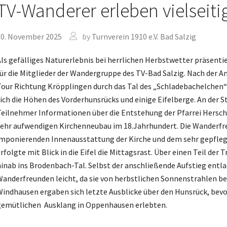
TV-Wanderer erleben vielseit
30. November 2025
by
Turnverein 1910 e.V. Bad Salzig
ls gefälliges Naturerlebnis bei herrlichen Herbstwetter präsent
ür die Mitglieder der Wandergruppe des TV-Bad Salzig. Nach der 
our Richtung Kröpplingen durch das Tal des „Schladebachelchen“
ich die Höhen des Vorderhunsrücks und einige Eifelberge. An der St
eilnehmer Informationen über die Entstehung der Pfarrei Herschw
ehr aufwendigen Kirchenneubau im 18.Jahrhundert. Die Wanderfr
mponierenden Innenausstattung der Kirche und dem sehr gepfleg
rfolgte mit Blick in die Eifel die Mittagsrast. Über einen Teil d
inab ins Brodenbach-Tal. Selbst der anschließende Aufstieg entl
anderfreunden leicht, da sie von herbstlichen Sonnenstrahlen be
indhausen ergaben sich letzte Ausblicke über den Hunsrück, bevo
emütlichen Ausklang in Oppenhausen erlebten.