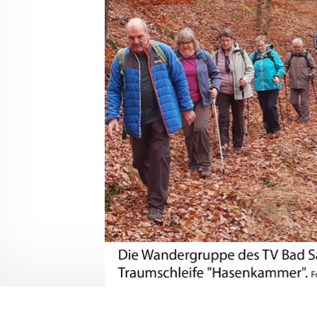
Jutsu
e Dance
nner
dic-Walking
wer Jumping
ji Qigong
nzen
leyball
leyball – Mix
ndern
 und die Kunst der
bstverteidigung