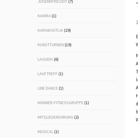
JUGENDFREIZEIT
(7)
KAHIRA
(1)
2
KARABOUTIJA
(29)
E
W
KUNSTTURNEN
(19)
N
LAGUDIA
(6)
A
T
LAUFTREFF
(1)
l
A
LINE DANCE
(1)
H
MÄNNER-FITNESSGRUPPE
(1)
d
b
MITGLIEDEREHRUNG
(2)
W
MUSICAL
(1)