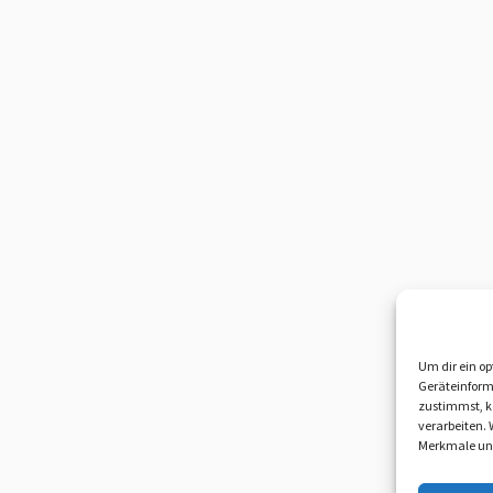
Um dir ein op
Geräteinform
zustimmst, kö
verarbeiten.
Merkmale und