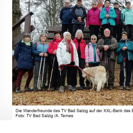
Jutsu
e Dance
nner
dic-Walking
wer Jumping
ji Qigong
nzen
leyball
leyball – Mix
ndern
 und die Kunst der
bstverteidigung