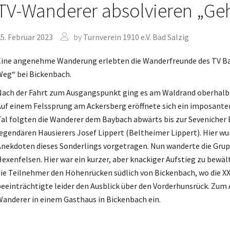
TV-Wanderer absolvieren „Ge
5. Februar 2023
by
Turnverein 1910 e.V. Bad Salzig
ine angenehme Wanderung erlebten die Wanderfreunde des TV Bad 
eg“ bei Bickenbach.
ach der Fahrt zum Ausgangspunkt ging es am Waldrand oberhalb 
uf einem Felssprung am Ackersberg eröffnete sich ein imposante
al folgten die Wanderer dem Baybach abwärts bis zur Seveniche
egendären Hausierers Josef Lippert (Beltheimer Lippert). Hier 
nekdoten dieses Sonderlings vorgetragen. Nun wanderte die Grup
exenfelsen. Hier war ein kurzer, aber knackiger Aufstieg zu bew
ie Teilnehmer den Höhenrücken südlich von Bickenbach, wo die XX
eeinträchtigte leider den Ausblick über den Vorderhunsrück. Zum 
anderer in einem Gasthaus in Bickenbach ein.