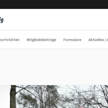
portstätten
Mitgliedsbeiträge
Formulare
Aktuelles / 
yfeeling
cofox
und Sie Sport
 ins Alter
auengymnastik