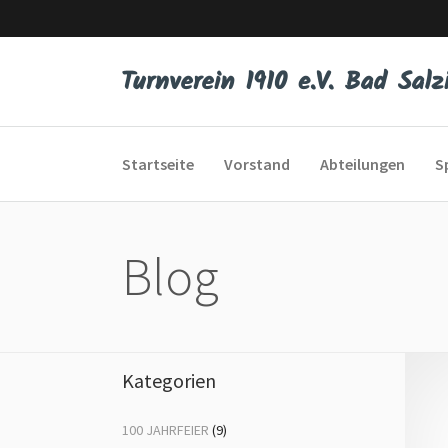
Startseite
Vorstand
Abteilungen
S
Blog
Eltern-Kind-Turnen
Bod
Kleinkinderturnen
Dis
Kunstturnen
Er 
Kategorien
Schautanzen
Fit
100 JAHRFEIER
(9)
Spiel, Sport und Spaß
Fr