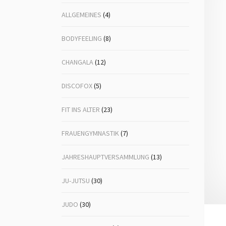
ALLGEMEINES
(4)
Volleyball
Ju-
Lin
BODYFEELING
(8)
Mä
CHANGALA
(12)
Nor
DISCOFOX
(5)
Po
FIT INS ALTER
(23)
Tai
FRAUENGYMNASTIK
(7)
Ta
Vol
JAHRESHAUPTVERSAMMLUNG
(13)
Vol
JU-JUTSU
(30)
Wa
JUDO
(30)
Zen
Sel