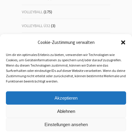
VOLLEYBALL
(175)
VOLLEYBALL Ü32
(3)
VOLLEYBALL-JUGEND
(23)
Cookie-Zustimmung verwalten
WANDERN
(192)
Um dir ein optimales Erlebnis zu bieten, verwenden wir Technologien wie
Cookies, um Geräteinformationen zu speichern und/oder darauf zuzugreifen.
Wenn du diesen Technologien zustimmst, können wir Daten wie das
WEIHNACHTSFEIER
(1)
Surfverhalten oder eindeutige IDs auf dieser Website verarbeiten. Wenn du deine
Zustimmung nicht erteilst oder zurückziehst, können bestimmte Merkmale und
WEITERBILDUNG
(5)
Funktionen beeinträchtigt werden.
Akzeptieren
Ablehnen
Einstellungen ansehen