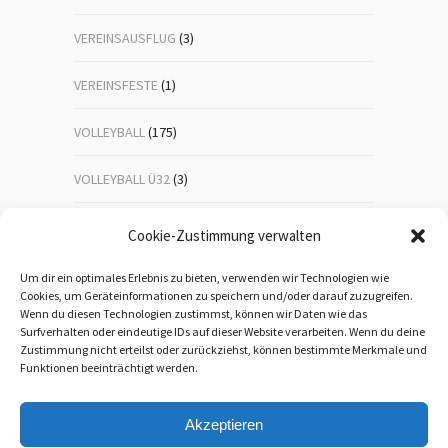
VEREINSAUSFLUG
(3)
VEREINSFESTE
(1)
VOLLEYBALL
(175)
VOLLEYBALL Ü32
(3)
VOLLEYBALL-JUGEND
(23)
Cookie-Zustimmung verwalten
WANDERN
(192)
Um dir ein optimales Erlebnis zu bieten, verwenden wir Technologien wie
Cookies, um Geräteinformationen zu speichern und/oder darauf zuzugreifen.
Wenn du diesen Technologien zustimmst, können wir Daten wie das
WEIHNACHTSFEIER
(1)
Surfverhalten oder eindeutige IDs auf dieser Website verarbeiten. Wenn du deine
Zustimmung nicht erteilst oder zurückziehst, können bestimmte Merkmale und
WEITERBILDUNG
(5)
Funktionen beeinträchtigt werden.
Akzeptieren