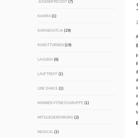
JUGENDFREIZEIT
(7)
KAHIRA
(1)
2
KARABOUTIJA
(29)
A
g
KUNSTTURNEN
(19)
N
LAGUDIA
(6)
R
d
LAUFTREFF
(1)
a
i
LINE DANCE
(1)
MÄNNER-FITNESSGRUPPE
(1)
d
s
MITGLIEDEREHRUNG
(2)
D
MUSICAL
(1)