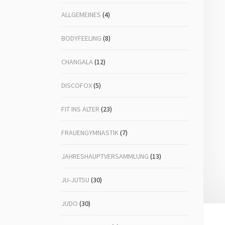
ALLGEMEINES
(4)
Volleyball
Ju-
Lin
BODYFEELING
(8)
Mä
CHANGALA
(12)
Nor
DISCOFOX
(5)
Po
FIT INS ALTER
(23)
Tai
FRAUENGYMNASTIK
(7)
Ta
Vol
JAHRESHAUPTVERSAMMLUNG
(13)
Vol
JU-JUTSU
(30)
Wa
JUDO
(30)
Zen
Sel