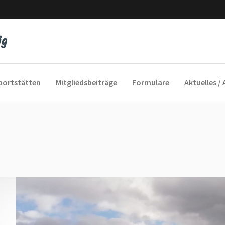
portstätten
Mitgliedsbeiträge
Formulare
Aktuelles / 
yfeeling
cofox
und Sie Sport
 ins Alter
auengymnastik