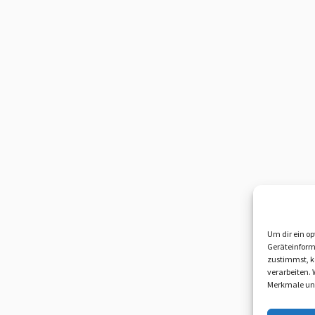
Um dir ein op
Geräteinform
zustimmst, kö
verarbeiten.
Merkmale und