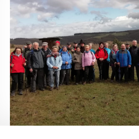
Jutsu
e Dance
nner
dic-Walking
wer Jumping
ji Qigong
nzen
leyball
leyball – Mix
ndern
 und die Kunst der
bstverteidigung