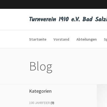
Startseite
Vorstand
Abteilungen
S
Blog
Eltern-Kind-Turnen
Bod
Kleinkinderturnen
Dis
Kunstturnen
Er 
Kategorien
Schautanzen
Fit
100 JAHRFEIER
(9)
Spiel, Sport und Spaß
Fr