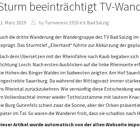
Sturm beeinträchtigt TV-Wan
1. März 2019
by
Turnverein 1910 e.V. Bad Salzig
uch die dritte Wanderung der Wandergruppe des TV Bad Salzig im
eprägt. Das Sturmtief „Eberhard“ führte zur Abkürzung der gepla
ach dem Übersetzen mit der Rheinfähre nach Kaub begaben sich 
ichtung Lorch. Nach ersten Ausblicken auf die linke Rheinseite er
ie Höhen des Binger Waldes im Südwesten zeigten. Am Hof Sauerbe
ngestrebte Sauerburg. Da während der Mittagsrast immer stärk
ns Rheintal zurückzukehren. Wie vernünftig diese Entscheidung w
im Volkenbachtal immer wieder Totholzstämme mit lautem Knac
ie Burg Gutenfels schien zwar die Sonne, aber der Orkan präsentie
päter im Tal. So waren die Wanderer froh, dass sie schadlos nach
ieser Artikel wurde automatisch von der alten Webseite impor