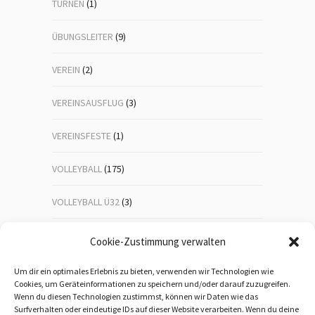
TURNEN
(1)
ÜBUNGSLEITER
(9)
VEREIN
(2)
VEREINSAUSFLUG
(3)
VEREINSFESTE
(1)
VOLLEYBALL
(175)
VOLLEYBALL Ü32
(3)
VOLLEYBALL-JUGEND
(23)
Cookie-Zustimmung verwalten
WANDERN
(192)
Um dir ein optimales Erlebnis zu bieten, verwenden wir Technologien wie
Cookies, um Geräteinformationen zu speichern und/oder darauf zuzugreifen.
Wenn du diesen Technologien zustimmst, können wir Daten wie das
WEIHNACHTSFEIER
(1)
Surfverhalten oder eindeutige IDs auf dieser Website verarbeiten. Wenn du deine