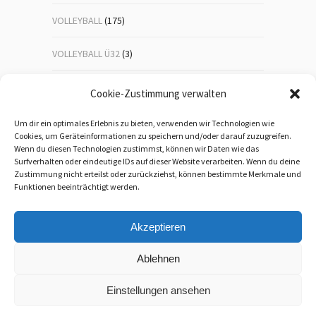
VOLLEYBALL
(175)
VOLLEYBALL Ü32
(3)
VOLLEYBALL-JUGEND
(23)
Cookie-Zustimmung verwalten
WANDERN
(192)
Um dir ein optimales Erlebnis zu bieten, verwenden wir Technologien wie
Cookies, um Geräteinformationen zu speichern und/oder darauf zuzugreifen.
Wenn du diesen Technologien zustimmst, können wir Daten wie das
WEIHNACHTSFEIER
(1)
Surfverhalten oder eindeutige IDs auf dieser Website verarbeiten. Wenn du deine
Zustimmung nicht erteilst oder zurückziehst, können bestimmte Merkmale und
WEITERBILDUNG
(5)
Funktionen beeinträchtigt werden.
Akzeptieren
Ablehnen
Einstellungen ansehen