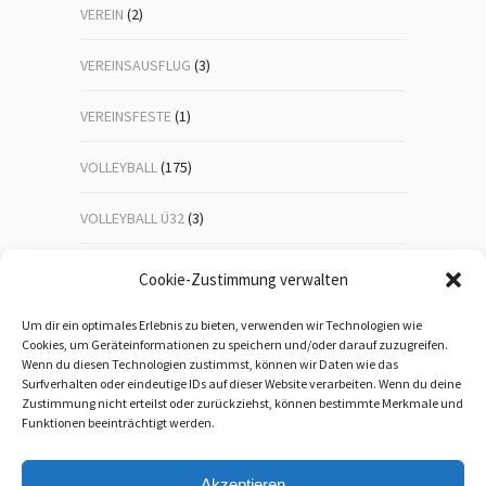
VEREIN
(2)
VEREINSAUSFLUG
(3)
VEREINSFESTE
(1)
VOLLEYBALL
(175)
VOLLEYBALL Ü32
(3)
VOLLEYBALL-JUGEND
(23)
Cookie-Zustimmung verwalten
WANDERN
(192)
Um dir ein optimales Erlebnis zu bieten, verwenden wir Technologien wie
Cookies, um Geräteinformationen zu speichern und/oder darauf zuzugreifen.
Wenn du diesen Technologien zustimmst, können wir Daten wie das
WEIHNACHTSFEIER
(1)
Surfverhalten oder eindeutige IDs auf dieser Website verarbeiten. Wenn du deine
Zustimmung nicht erteilst oder zurückziehst, können bestimmte Merkmale und
WEITERBILDUNG
(5)
Funktionen beeinträchtigt werden.
Akzeptieren