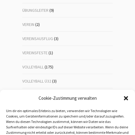
ÜBUNGSLEITER
(9)
VEREIN
(2)
VEREINSAUSFLUG
(3)
VEREINSFESTE
(1)
VOLLEYBALL
(175)
VOLLEYBALL Ü32
(3)
VOLLEYBALL-JUGEND
(23)
Cookie-Zustimmung verwalten
WANDERN
(192)
Um dir ein optimales Erlebnis zu bieten, verwenden wir Technologien wie
Cookies, um Geräteinformationen zu speichern und/oder darauf zuzugreifen.
Wenn du diesen Technologien zustimmst, können wir Daten wie das
WEIHNACHTSFEIER
(1)
Surfverhalten oder eindeutige IDs auf dieser Website verarbeiten. Wenn du deine
Zustimmung nicht erteilst oder zurückziehst, können bestimmte Merkmale und