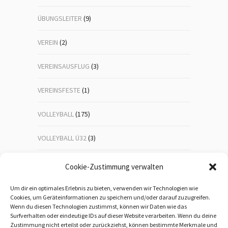
ÜBUNGSLEITER
(9)
VEREIN
(2)
VEREINSAUSFLUG
(3)
VEREINSFESTE
(1)
VOLLEYBALL
(175)
VOLLEYBALL Ü32
(3)
VOLLEYBALL-JUGEND
(23)
Cookie-Zustimmung verwalten
WANDERN
(192)
Um dir ein optimales Erlebnis zu bieten, verwenden wir Technologien wie
Cookies, um Geräteinformationen zu speichern und/oder darauf zuzugreifen.
Wenn du diesen Technologien zustimmst, können wir Daten wie das
WEIHNACHTSFEIER
(1)
Surfverhalten oder eindeutige IDs auf dieser Website verarbeiten. Wenn du deine
Zustimmung nicht erteilst oder zurückziehst, können bestimmte Merkmale und