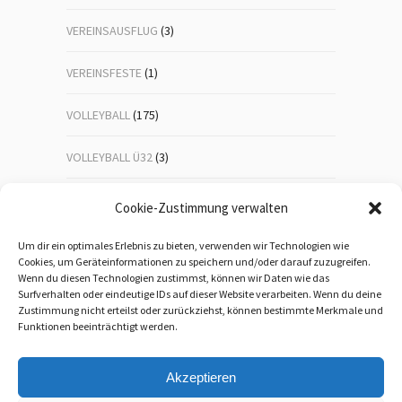
VEREINSAUSFLUG
(3)
VEREINSFESTE
(1)
VOLLEYBALL
(175)
VOLLEYBALL Ü32
(3)
VOLLEYBALL-JUGEND
(23)
Cookie-Zustimmung verwalten
WANDERN
(192)
Um dir ein optimales Erlebnis zu bieten, verwenden wir Technologien wie
Cookies, um Geräteinformationen zu speichern und/oder darauf zuzugreifen.
Wenn du diesen Technologien zustimmst, können wir Daten wie das
WEIHNACHTSFEIER
(1)
Surfverhalten oder eindeutige IDs auf dieser Website verarbeiten. Wenn du deine
Zustimmung nicht erteilst oder zurückziehst, können bestimmte Merkmale und
WEITERBILDUNG
(5)
Funktionen beeinträchtigt werden.
Akzeptieren