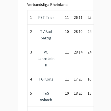
Verbandsliga Rheinland:
1
PST Trier
11
26:11
25
2
TV Bad
10
28:10
24
Salzig
3
VC
11
28:14
24
Lahnstein
II
4
TG Konz
11
17:20
16
5
TuS
10
18:20
15
Asbach