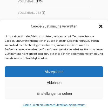
VOLLEYBALL
(175)
VOLLEYBALL Ü32
(3)
VOLLEYBALL-JUGEND
(23)
Cookie-Zustimmung verwalten
WANDERN
(192)
Um dir ein optimales Erlebnis zu bieten, verwenden wir Technologien wie
Cookies, um Geräteinformationen zu speichern und/oder darauf zuzugreifen.
Wenn du diesen Technologien zustimmst, können wir Daten wie das
WEIHNACHTSFEIER
(1)
Surfverhalten oder eindeutige IDs auf dieser Website verarbeiten. Wenn du deine
Zustimmung nicht erteilst oder zurückziehst, können bestimmte Merkmale und
WEITERBILDUNG
(5)
Funktionen beeinträchtigt werden.
Akzeptieren
Ablehnen
Einstellungen ansehen
Cookie-Richtlinie
Datenschutzerklärung
Impressum