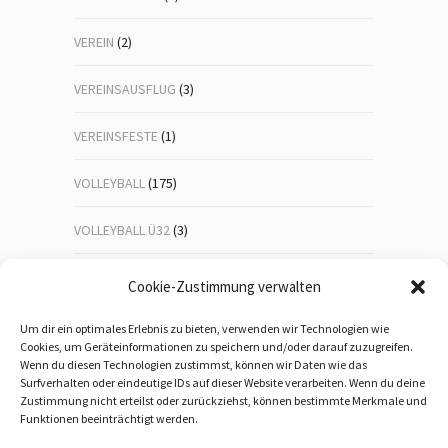
VEREIN
(2)
VEREINSAUSFLUG
(3)
VEREINSFESTE
(1)
VOLLEYBALL
(175)
VOLLEYBALL Ü32
(3)
VOLLEYBALL-JUGEND
(23)
Cookie-Zustimmung verwalten
WANDERN
(192)
Um dir ein optimales Erlebnis zu bieten, verwenden wir Technologien wie
Cookies, um Geräteinformationen zu speichern und/oder darauf zuzugreifen.
Wenn du diesen Technologien zustimmst, können wir Daten wie das
WEIHNACHTSFEIER
(1)
Surfverhalten oder eindeutige IDs auf dieser Website verarbeiten. Wenn du deine
Zustimmung nicht erteilst oder zurückziehst, können bestimmte Merkmale und
WEITERBILDUNG
(5)
Funktionen beeinträchtigt werden.