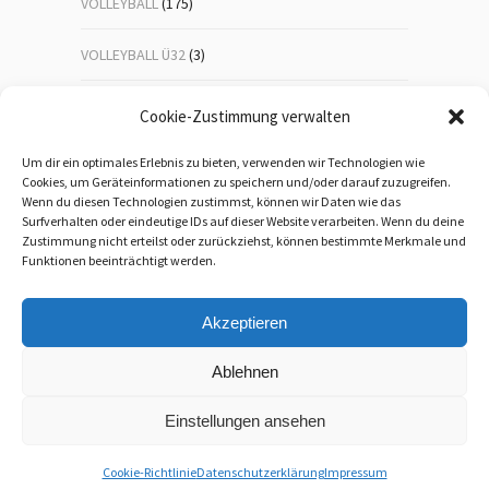
VOLLEYBALL
(175)
VOLLEYBALL Ü32
(3)
VOLLEYBALL-JUGEND
(23)
Cookie-Zustimmung verwalten
WANDERN
(192)
Um dir ein optimales Erlebnis zu bieten, verwenden wir Technologien wie
Cookies, um Geräteinformationen zu speichern und/oder darauf zuzugreifen.
Wenn du diesen Technologien zustimmst, können wir Daten wie das
WEIHNACHTSFEIER
(1)
Surfverhalten oder eindeutige IDs auf dieser Website verarbeiten. Wenn du deine
Zustimmung nicht erteilst oder zurückziehst, können bestimmte Merkmale und
WEITERBILDUNG
(5)
Funktionen beeinträchtigt werden.
Akzeptieren
Ablehnen
Einstellungen ansehen
Cookie-Richtlinie
Datenschutzerklärung
Impressum