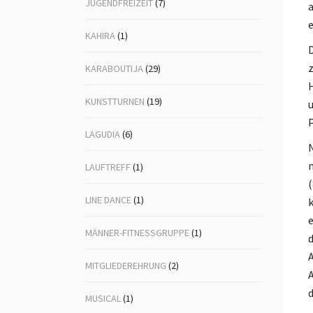
JUGENDFREIZEIT
(7)
a
e
KAHIRA
(1)
D
z
KARABOUTIJA
(29)
H
KUNSTTURNEN
(19)
u
P
LAGUDIA
(6)
N
n
LAUFTREFF
(1)
(
LINE DANCE
(1)
k
e
MÄNNER-FITNESSGRUPPE
(1)
d
A
MITGLIEDEREHRUNG
(2)
A
d
MUSICAL
(1)