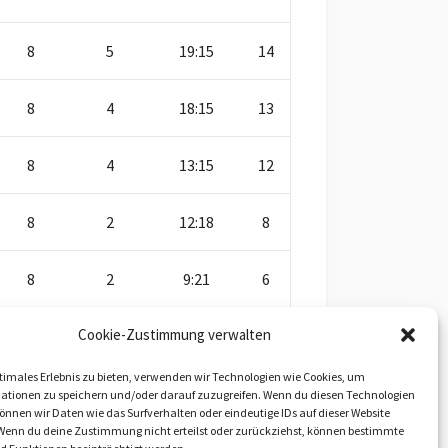
8
5
19:15
14
8
4
18:15
13
8
4
13:15
12
8
2
12:18
8
8
2
9:21
6
Cookie-Zustimmung verwalten
8
1
5:23
2
timales Erlebnis zu bieten, verwenden wir Technologien wie Cookies, um
tiert es können Bilder und Links fehlen!
ationen zu speichern und/oder darauf zuzugreifen. Wenn du diesen Technologien
nnen wir Daten wie das Surfverhalten oder eindeutige IDs auf dieser Website
 Wenn du deine Zustimmung nicht erteilst oder zurückziehst, können bestimmte