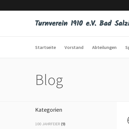
Startseite
Vorstand
Abteilungen
S
Blog
Eltern-Kind-Turnen
Bod
Kleinkinderturnen
Dis
Kunstturnen
Er 
Kategorien
Schautanzen
Fit
100 JAHRFEIER
(9)
Spiel, Sport und Spaß
Fr