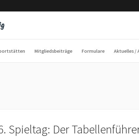
portstätten
Mitgliedsbeiträge
Formulare
Aktuelles / 
yfeeling
cofox
und Sie Sport
6. Spieltag: Der Tabellenführer
 ins Alter
auengymnastik