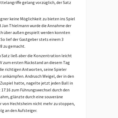
telangriffe gelang vorzüglich, der Satz
ner keine Möglichkeit zu bieten ins Spiel
nd Jan Thielmann wurde die Annahme der
ch über außen gespielt werden konnten
So lief der Gastgeber stets einem 3
18 zu gemacht.
n Satz ließ aber die Konzentration leicht
TV zum ersten Rückstand an diesem Tag
 die richtigen Antworten, seine Spieler
 ankämpfen. Andrusch Weigel, der in den
piel hatte, nagelte jetzt jeden Ball in
it 17:16 zum Führungswechsel durch den
rnahm, glänzte durch eine souveräne
r von Hechtsheim nicht mehr zu stoppen,
lg an den Aufsteiger.