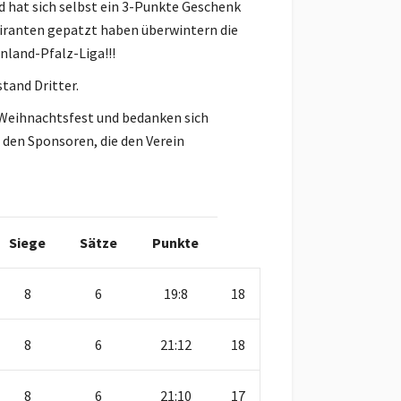
nd hat sich selbst ein 3-Punkte Geschenk
iranten gepatzt haben überwintern die
nland-Pfalz-Liga!!!
tand Dritter.
 Weihnachtsfest und bedanken sich
d den Sponsoren, die den Verein
Siege
Sätze
Punkte
8
6
19:8
18
8
6
21:12
18
8
6
21:10
17