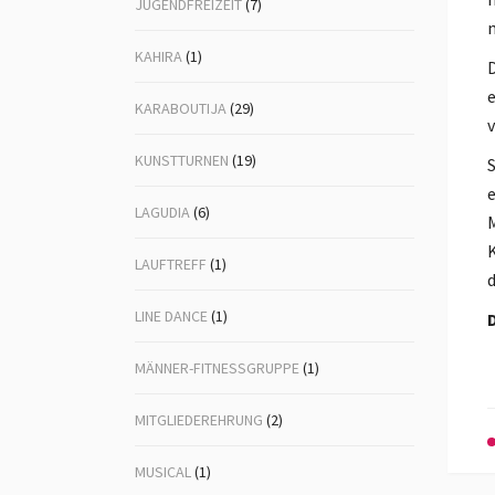
JUGENDFREIZEIT
(7)
m
KAHIRA
(1)
D
e
KARABOUTIJA
(29)
v
KUNSTTURNEN
(19)
S
e
LAGUDIA
(6)
M
K
LAUFTREFF
(1)
d
LINE DANCE
(1)
D
MÄNNER-FITNESSGRUPPE
(1)
MITGLIEDEREHRUNG
(2)
MUSICAL
(1)