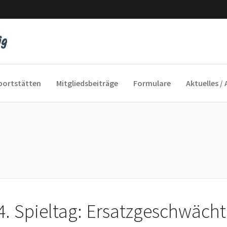
portstätten
Mitgliedsbeiträge
Formulare
Aktuelles / 
yfeeling
cofox
und Sie Sport
4. Spieltag: Ersatzgeschwächt
 ins Alter
auengymnastik