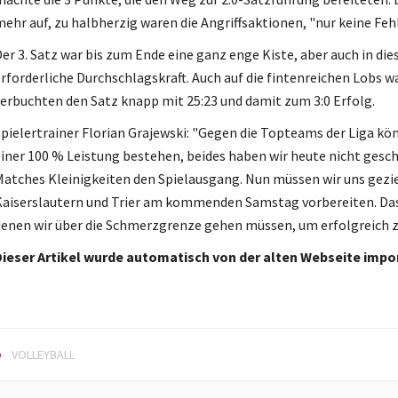
ehr auf, zu halbherzig waren die Angriffsaktionen, "nur keine Feh
er 3. Satz war bis zum Ende eine ganz enge Kiste, aber auch in die
rforderliche Durchschlagskraft. Auch auf die fintenreichen Lobs 
erbuchten den Satz knapp mit 25:23 und damit zum 3:0 Erfolg.
pielertrainer Florian Grajewski: "Gegen die Topteams der Liga k
iner 100 % Leistung bestehen, beides haben wir heute nicht gesch
atches Kleinigkeiten den Spielausgang. Nun müssen wir uns gezi
aiserslautern und Trier am kommenden Samstag vorbereiten. Das w
enen wir über die Schmerzgrenze gehen müssen, um erfolgreich z
ieser Artikel wurde automatisch von der alten Webseite impor
VOLLEYBALL