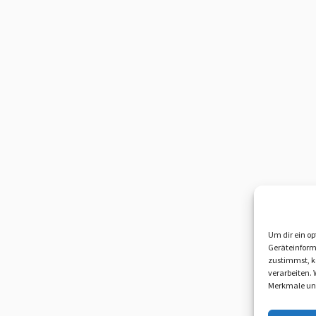
Um dir ein op
Geräteinform
zustimmst, kö
verarbeiten.
Merkmale und