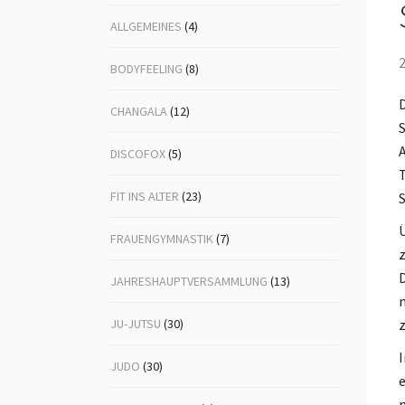
ALLGEMEINES
(4)
Volleyball
Ju-
Lin
BODYFEELING
(8)
Mä
D
CHANGALA
(12)
S
Nor
A
DISCOFOX
(5)
Po
T
FIT INS ALTER
(23)
S
Tai
Ü
FRAUENGYMNASTIK
(7)
Ta
z
Vol
D
JAHRESHAUPTVERSAMMLUNG
(13)
n
Vol
JU-JUTSU
(30)
z
Wa
I
JUDO
(30)
Zen
e
Sel
m