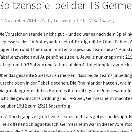
Spitzenspiel bei der TS Germ
Jutsu
24. November 2014
by
Turnverein 1910 e.V. Bad Salzig
e Dance
nner
ie Vorzeichen standen nicht gut – und so war es nach dem Spiel nic
iegesserie der TV-Volleyballer kein 4. Erfolg reihte. Ohne Pähler
dic-Walking
ugenstein und Thielmann fehlten Grajewskis Team die 3-4 Punkte
wer Jumping
abellenzweiten auf Augenhöhe zu sein. Jeweils nur knapp mit 21:2
alziger mit 0:3 Sätzen und fallen auf den 4. Tabellenplatz zurück.
ji Qigong
ber das gesamte Spiel war zu merken, dass beide Teams unbedin
nzen
urecht oben in der Tabelle stehen. Die Rheinländer hatten , wie 
leyball
iagonalangreifer Julius Hammes ihren eifrigsten Punktesammler.
icht die gewünschte Ordnung ins TV-Spiel, Germersheim machte v
leyball – Mix
og über 19:12 zum 25:21 Satzerfolg.
ndern
m 2. Durchgang zeigten beide Teams mehr als gutes Landesliga-Niv
 und die Kunst der
inen offenen Schlagabtausch. Germersheim war in dieser vorents
bstverteidigung
achte die 3 Punkte, die den Weg zur 2:0-Satzführung bereiteten. 