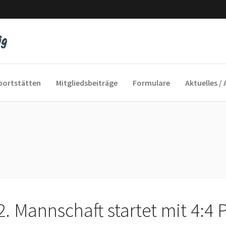
portstätten
Mitgliedsbeiträge
Formulare
Aktuelles / 
yfeeling
cofox
und Sie Sport
2. Mannschaft startet mit 4:4 
 ins Alter
auengymnastik