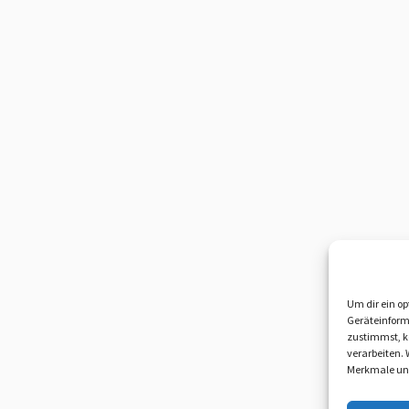
Um dir ein op
Geräteinform
zustimmst, kö
verarbeiten.
Merkmale und