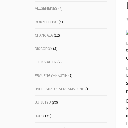
ALLGEMEINES
(4)
Volleyball
Ju-
2
Lin
BODYFEELING
(8)
Mä
CHANGALA
(12)
Nor
D
DISCOFOX
(5)
S
Po
O
FIT INS ALTER
(23)
Tai
D
FRAUENGYMNASTIK
(7)
Ta
M
S
Vol
JAHRESHAUPTVERSAMMLUNG
(13)
g
Vol
D
JU-JUTSU
(30)
Wa
F
u
JUDO
(30)
Zen
h
Sel