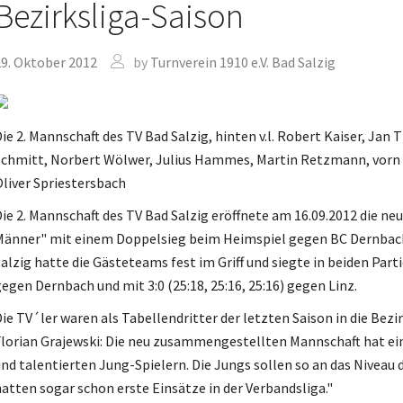
Bezirksliga-Saison
Jutsu
9. Oktober 2012
by
Turnverein 1910 e.V. Bad Salzig
e Dance
nner
dic-Walking
ie 2. Mannschaft des TV Bad Salzig, hinten v.l. Robert Kaiser, Jan 
chmitt, Norbert Wölwer, Julius Hammes, Martin Retzmann, vorn Ba
wer Jumping
liver Spriestersbach
ji Qigong
ie 2. Mannschaft des TV Bad Salzig eröffnete am 16.09.2012 die neu
nzen
änner" mit einem Doppelsieg beim Heimspiel gegen BC Dernbach I
alzig hatte die Gästeteams fest im Griff und siegte in beiden Partie
leyball
egen Dernbach und mit 3:0 (25:18, 25:16, 25:16) gegen Linz.
leyball – Mix
ie TV´ler waren als Tabellendritter der letzten Saison in die Bezi
ndern
lorian Grajewski: Die neu zusammengestellten Mannschaft hat e
nd talentierten Jung-Spielern. Die Jungs sollen so an das Niveau
 und die Kunst der
atten sogar schon erste Einsätze in der Verbandsliga."
bstverteidigung