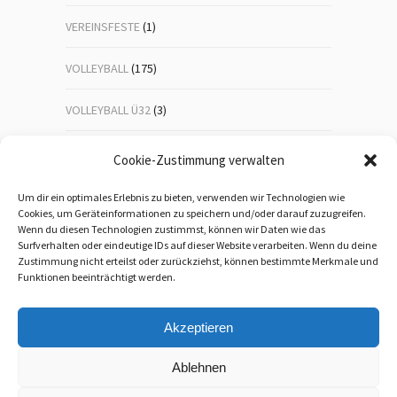
VEREINSFESTE
(1)
VOLLEYBALL
(175)
VOLLEYBALL Ü32
(3)
VOLLEYBALL-JUGEND
(23)
Cookie-Zustimmung verwalten
WANDERN
(192)
Um dir ein optimales Erlebnis zu bieten, verwenden wir Technologien wie
Cookies, um Geräteinformationen zu speichern und/oder darauf zuzugreifen.
Wenn du diesen Technologien zustimmst, können wir Daten wie das
WEIHNACHTSFEIER
(1)
Surfverhalten oder eindeutige IDs auf dieser Website verarbeiten. Wenn du deine
Zustimmung nicht erteilst oder zurückziehst, können bestimmte Merkmale und
WEITERBILDUNG
(5)
Funktionen beeinträchtigt werden.
Akzeptieren
Ablehnen