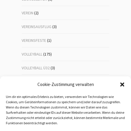
VEREIN
(2)
VEREINSAUSFLUG
(3)
VEREINSFESTE
(1)
VOLLEYBALL
(175)
VOLLEYBALL Ü32
(3)
VOLLEYBALL-JUGEND
(23)
Cookie-Zustimmung verwalten
WANDERN
(192)
Um dir ein optimales Erlebnis zu bieten, verwenden wir Technologien wie
Cookies, um Geräteinformationen zu speichern und/oder darauf zuzugreifen.
Wenn du diesen Technologien zustimmst, können wir Daten wie das
WEIHNACHTSFEIER
(1)
Surfverhalten oder eindeutige IDs auf dieser Website verarbeiten. Wenn du deine
Zustimmung nicht erteilst oder zurückziehst, können bestimmte Merkmale und
WEITERBILDUNG
(5)
Funktionen beeinträchtigt werden.